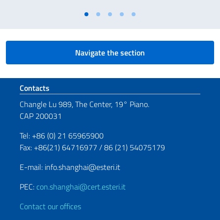
Navigate the section
Footer section
Contacts
Changle Lu 989, The Center, 19° Piano.
CAP 200031
Tel: +86 (0) 21 65965900
Fax: +86(21) 64716977 / 86 (21) 54075179
E-mail: info.shanghai@esteri.it
PEC:
con.shanghai@cert.esteri.it
Contact our offices