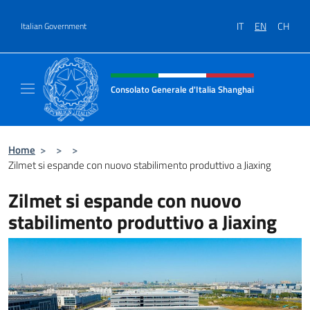
Go to content
IT
EN
CH
Italian Government
Header, social and menu of site
Consolato Generale d'Italia Shanghai
Il sito ufficiale del Consolato Generale d'It
Home
>
>
>
Zilmet si espande con nuovo stabilimento produttivo a Jiaxing
Zilmet si espande con nuovo
stabilimento produttivo a Jiaxing