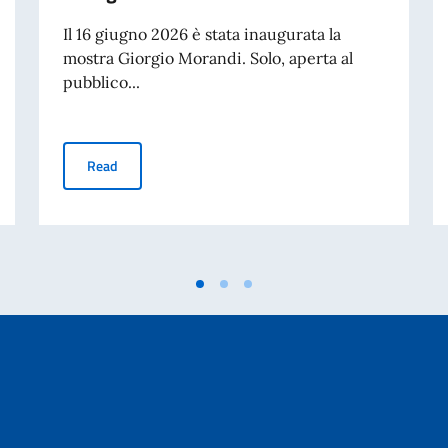
Il 16 giugno 2026 è stata inaugurata la
mostra Giorgio Morandi. Solo, aperta al
pubblico...
e civiltà
Giorgio Morandi in mostra al MAP di Shanghai
Read