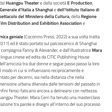
 dal
Huangpu Theater
e dalla società
E Production
,
Generale d’Italia a Shanghai
e
dell’Istituto Italiano di
ettacolo del Ministero della Cultura
, della
Regione
ilm Distribution and Exhibition Association
e
mica geniale
(Coconino Press, 2022) a sua volta tratta
011) ed è stato portato sul palcoscenico di Shanghai
la compagnia Fanny & Alexander, e dall’illustratrice
Mara
n lingua cinese ed edita da CITIC Publishing House
dell’amicizia tra due donne e segue passo passo la loro
 il modo in cui si influenzano reciprocamente e
ntato per decenni, sia nella distanza che nella
dimensione urbana dilaniata dalle tensioni del passato in
nfini feroci faticano ancora a delinearsi con nettezza.
uangpu Theater, Mara Cerri ha tenuto una masterclass
lazione tra parole e disegni all’interno del suo processo