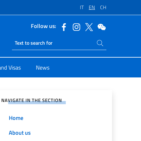
IT
EN
CH
Follow us:
Search on site
Ricerca sito live
and Visas
News
e on Social Network
NAVIGATE IN THE SECTION
Home
About us