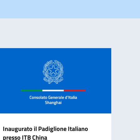
Inaugurato il Padiglione Italiano
Il Pa
presso ITB China
2026