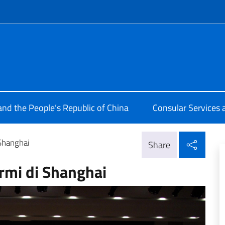
f site
ale d'Italia Shanghai
 and the People’s Republic of China
Consular Services 
Shar
 Shanghai
Share
ermi di Shanghai