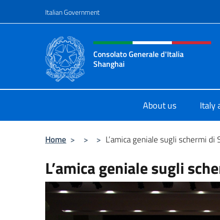
Go to content
Italian Government
Header, social and menu o
Consolato Generale d'Italia
Shanghai
Il sito ufficiale del Consolato Gener
About us
Italy
Home
>
>
>
L’amica geniale sugli schermi di
L’amica geniale sugli sch