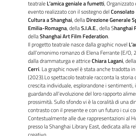
teatrale
L’amica geniale a fumetti
, Organizzato
evento realizzato con il sostegno del
Consolato 
Cultura a Shanghai
, della
Direzione Generale Sp
Emilia-Romagna
, della
S.I.A.E
., della S
hanghai F
della
Shanghai Art Film Federation
.
Il progetto teatrale nasce dalla graphic novel
L’a
dall’omonimo romanzo di Elena Ferrante (E/O, 2
dalla drammaturga e attrice
Chiara Lagani
, del
Cerri
. La graphic novel è stata anche tradotta i
(2023).Lo spettacolo teatrale racconta la storia 
crescita individuale, esplorandone i sentimenti,
guardando all’evoluzione del loro rapporto alime
prossimità. Sullo sfondo vi è la coralità di una 
contrasto con il presente e con un futuro i cui co
Contestualmente alle due rappresentazioni al H
presso la Shanghai Library East, dedicata alla re
creativo.