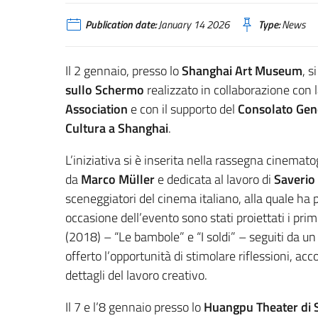
Publication date:
January 14 2026
Type:
News
Il 2 gennaio, presso lo
Shanghai Art Museum
, s
sullo Schermo
realizzato in collaborazione con 
Association
e con il supporto del
Consolato Gene
Cultura a Shanghai
.
L’iniziativa si è inserita nella rassegna cinemat
da
Marco Müller
e dedicata al lavoro di
Saverio
sceneggiatori del cinema italiano, alla quale ha 
occasione dell’evento sono stati proiettati i pri
(2018) – “Le bambole” e “I soldi” – seguiti da un 
offerto l’opportunità di stimolare riflessioni, a
dettagli del lavoro creativo.
Il 7 e l’8 gennaio presso lo
Huangpu Theater di 