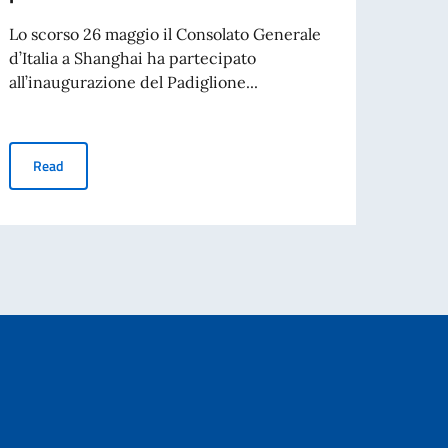
Lo scorso 26 maggio il Consolato Generale
Il 18 
d’Italia a Shanghai ha partecipato
Shangh
all’inaugurazione del Padiglione...
il Pad
Inaugurato il Padiglione Italiano presso ITB China
Read
Re