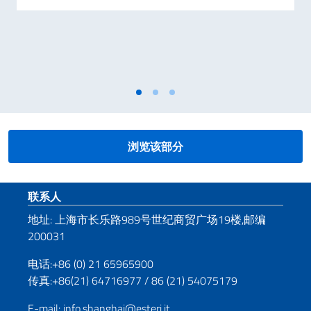
浏览该部分
页脚部分
联系人
地址: 上海市长乐路989号世纪商贸广场19楼,邮编
200031
电话:+86 (0) 21 65965900
传真:+86(21) 64716977 / 86 (21) 54075179
E-mail: info.shanghai@esteri.it