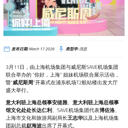
发布日期:
March 17 2026
类型学:
消息
3月11日，由上海机场集团与威尼斯SAVE机场集团
联合举办的 “你好，上海” 姐妹机场联合展示活动，
暨“
威尼斯周
”开幕式在浦东机场T2航站楼出发大厅
盛大举行。
意大利驻上海总领事安缇雅
、
意大利驻上海总领事
馆文化处处长达仁利
、SAVE机场集团代表
博佐洛
、
上海市文化和旅游局副局长
王志华
以及上海机场集
团副总裁
赵海波
出席了开幕式。