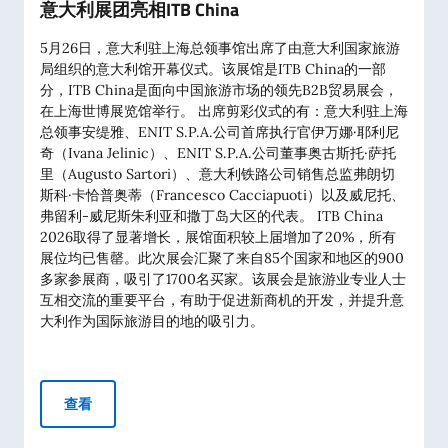
意大利展团亮相ITB China
5月26日，意大利驻上海总领事馆出席了由意大利国家旅游
局组织的意大利馆开幕仪式。该展馆是ITB China的一部
分，ITB China是面向中国旅游市场的领先B2B贸易展会，
在上海世博展览馆举行。 出席剪彩仪式的有：意大利驻上海
总领事安缇雅、ENIT S.P.A.公司首席执行官伊万娜·耶利尼
奇（Ivana Jelinic）、ENIT S.P.A.公司董事奥古斯托·萨托
里（Augusto Sartori）、意大利铁路公司销售总监弗朗切
斯科·卡恰普奥蒂（Francesco Cacciapuoti）以及威尼托、
弗留利-威尼斯朱利亚和撒丁岛大区的代表。 ITB China
2026取得了显著增长，展馆面积较上届增加了20%，所有
展位均已售罄。此次展会汇聚了来自85个国家和地区的900
多家参展商，吸引了1700名买家。该展会是旅游业专业人士
互相交流的重要平台，有助于促进新商机的开发，并提升意
大利作为国际旅游目的地的吸引力。
意大利展团亮相ITB China
查看