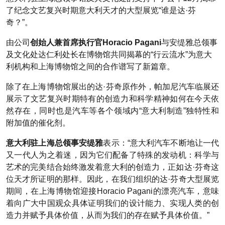
了纪念文艺复兴时期意大利天才的大型展览“谁是达·芬
奇？”。
由公司
创始人兼首席执行官Horacio Pagani
与安缇雅总领事
及文化处达仁利处长在博物馆共同揭幕的“行云流水”为意大
利机构和上海博物馆之间的合作谱写了新篇章。
除了在上海博物馆展出的达·芬奇原作外，帕加尼汽车临展还
展示了文艺复兴时期特有的创造力和科学精神如何在今天依
然存在，同时也是汽车等各个领域内“意大利制造”独特性和
附加值的催化剂。
意大利驻上海总领事安缇雅
表示：“意大利汽车不断地让一代
又一代人为之着迷，因为它们配备了特殊的发动机：科学与
艺术的完美结合始终激发着意大利的创造力，正如达·芬奇这
位天才所证明的那样。因此，在我们组织的达·芬奇大型展览
期间，在上海博物馆迎接Horacio Pagani的漂亮汽车，意味
着向广大中国观众具体证明我们的设计能力、实现人类的创
造力并赋予具体价值，从而为我们的存在赋予具体价值。”