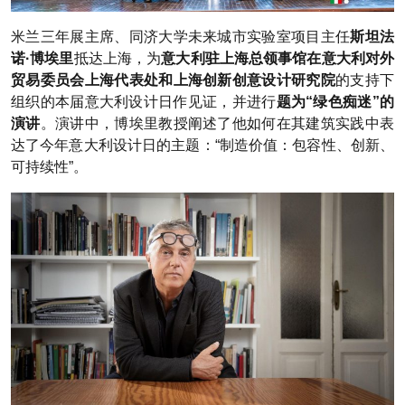
米兰三年展主席、同济大学未来城市实验室项目主任
斯坦法
诺·博埃里
抵达上海，为
意大利驻上海总领事馆在意大利对外
贸易委员会上海代表处和上海创新创意设计研究院
的支持下
组织的本届意大利设计日作见证，并进行
题为“绿色痴迷”的
演讲
。演讲中，博埃里教授阐述了他如何在其建筑实践中表
达了今年意大利设计日的主题：“制造价值：包容性、创新、
可持续性”。