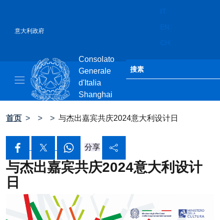
跳到内容
IT
EN
意大利政府
CH
Consolato
标题站点、社交和菜单
在网站中搜索
Generale
d'Italia
Ricerca sito 
Shanghai
Il sito ufficiale del Consolato Generale d
首页
>
>
>
与杰出嘉宾共庆2024意大利设计日
在脸书上分享
分享到Twitter
在 Whatsapp 上分享
在社交网络上分享
分享
与杰出嘉宾共庆2024意大利设计
日