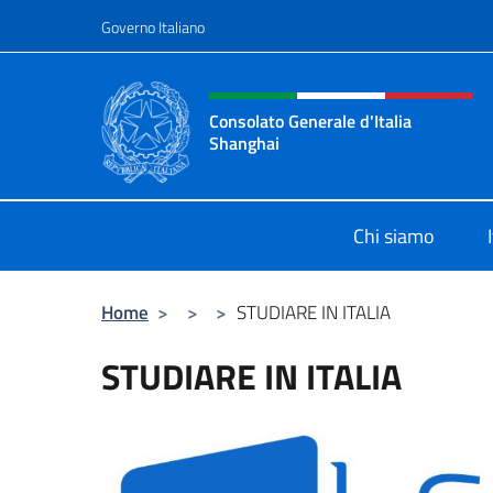
Salta al contenuto
Governo Italiano
Intestazione sito, social 
Consolato Generale d'Italia
Shanghai
Il sito ufficiale del Consolato Gener
Chi siamo
Home
>
>
>
STUDIARE IN ITALIA
STUDIARE IN ITALIA