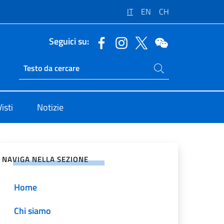
IT
EN
CH
Seguici su:
Cerca nel sito
Ricerca sito live
isti
Notizie
vidi sui Social Network
NAVIGA NELLA SEZIONE
Home
Chi siamo