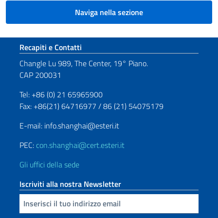
Naviga nella sezione
Sezione footer
Recapiti e Contatti
Changle Lu 989, The Center, 19° Piano.
CAP 200031
Tel: +86 (0) 21 65965900
Fax: +86(21) 64716977 / 86 (21) 54075179
E-mail: info.shanghai@esteri.it
PEC:
con.shanghai@cert.esteri.it
Gli uffici della sede
Iscriviti alla nostra Newsletter
Inserisci la tua email