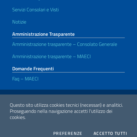
Servizi Consolari e Visti
Notizie
Amministrazione Trasparente
Amministrazione trasparente – Consolato Generale
Amministrazione trasparente – MAECI
Domande Frequenti
Faq – MAECI
Link Utili
Note legali
Privacy e cookie policy
Dichiarazione di Accessibilità
Questo sito utilizza cookies tecnici (necessari) e analitici.
Proseguendo nella navigazione accetti l'utilizzo dei
cookies.
2026 Copyright Ministero degli Affari Esteri e della Cooperazione
Internazionale
COOKIES
I CO
PREFERENZE
ACCETTO TUTTI