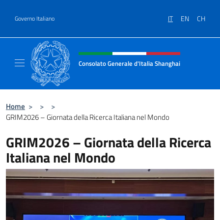
Salta al contenuto
IT
EN
CH
Governo Italiano
Intestazione sito, social e menù
Consolato Generale d'Italia Shanghai
Il sito ufficiale del Consolato Generale d'It
Home
>
>
>
GRIM2026 – Giornata della Ricerca Italiana nel Mondo
GRIM2026 – Giornata della Ricerca
Italiana nel Mondo