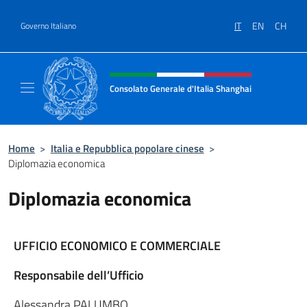
Salta al contenuto
IT
EN
CH
Governo Italiano
Intestazione sito, social e menù
Consolato Generale d'Italia Shanghai
Il sito ufficiale del Consolato Generale d'It
Home
>
Italia e Repubblica popolare cinese
>
Diplomazia economica
Diplomazia economica
UFFICIO ECONOMICO E COMMERCIALE
Responsabile dell’Ufficio
Alessandra PALUMBO