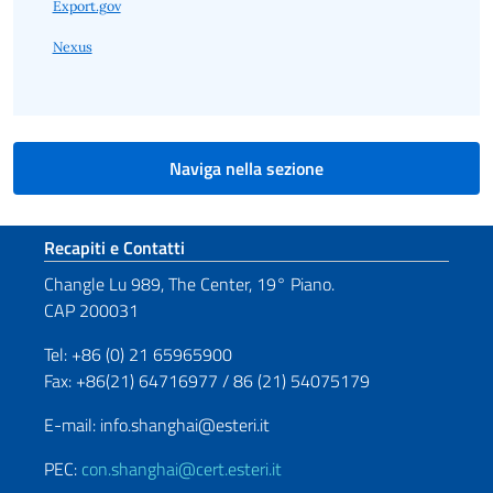
Export.gov
Nexus
Naviga nella sezione
Sezione footer
Recapiti e Contatti
Changle Lu 989, The Center, 19° Piano.
CAP 200031
Tel: +86 (0) 21 65965900
Fax: +86(21) 64716977 / 86 (21) 54075179
E-mail: info.shanghai@esteri.it
PEC:
con.shanghai@cert.esteri.it