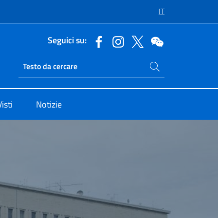
IT
Seguici su:
Cerca nel sito
Ricerca sito live
isti
Notizie