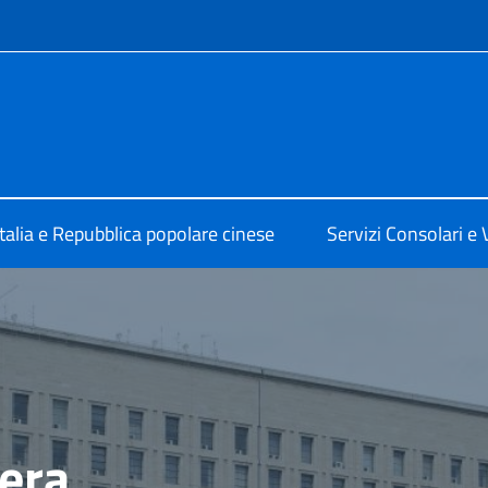
e menù
ale d'Italia Shanghai
Italia e Repubblica popolare cinese
Servizi Consolari e V
tera