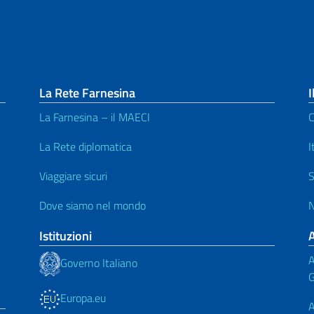
La Rete Farnesina
I
La Farnesina – il MAECI
C
La Rete diplomatica
I
Viaggiare sicuri
S
Dove siamo nel mondo
N
Istituzioni
A
Governo Italiano
G
Europa.eu
A