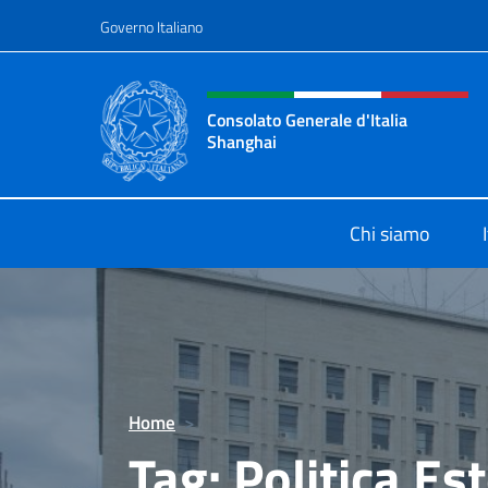
Salta al contenuto
Governo Italiano
Intestazione sito, social 
Consolato Generale d'Italia
Shanghai
Il sito ufficiale del Consolato Gener
Chi siamo
Home
>
Tag:
Politica Es