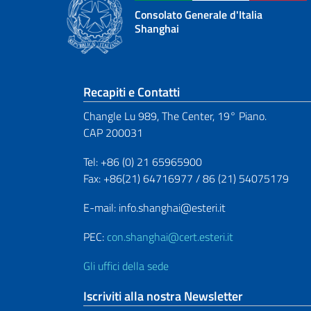
Consolato Generale d'Italia
Shanghai
Sezione footer
Recapiti e Contatti
Changle Lu 989, The Center, 19° Piano.
CAP 200031
Tel: +86 (0) 21 65965900
Fax: +86(21) 64716977 / 86 (21) 54075179
E-mail: info.shanghai@esteri.it
PEC:
con.shanghai@cert.esteri.it
Gli uffici della sede
Iscriviti alla nostra Newsletter