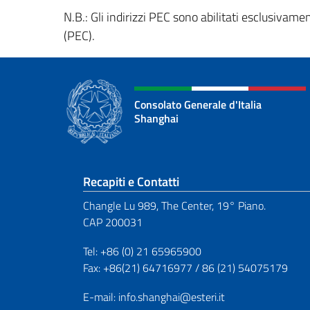
N.B.: Gli indirizzi PEC sono abilitati esclusivame
(PEC).
Consolato Generale d'Italia
Shanghai
Sezione footer
Recapiti e Contatti
Changle Lu 989, The Center, 19° Piano.
CAP 200031
Tel: +86 (0) 21 65965900
Fax: +86(21) 64716977 / 86 (21) 54075179
E-mail: info.shanghai@esteri.it