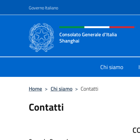
Salta al contenuto
Governo Italiano
Intestazione sito, social 
Consolato Generale d'Italia
Shanghai
Il sito ufficiale del Consolato Gener
Chi siamo
Home
>
Chi siamo
>
Contatti
Contatti
C