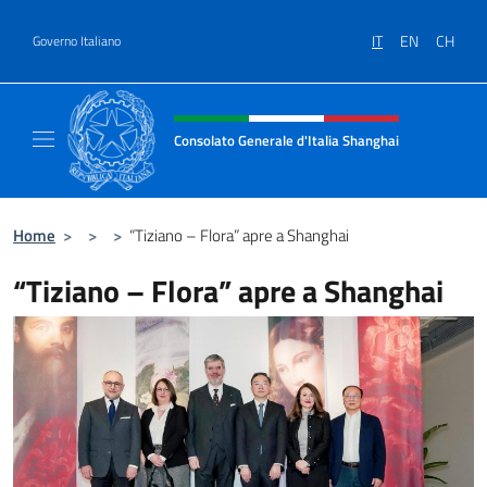
Salta al contenuto
IT
EN
CH
Governo Italiano
Intestazione sito, social e menù
Consolato Generale d'Italia Shanghai
Il sito ufficiale del Consolato Generale d'It
Home
>
>
>
“Tiziano – Flora” apre a Shanghai
“Tiziano – Flora” apre a Shanghai