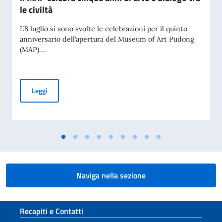
le civiltà
L’8 luglio si sono svolte le celebrazioni per il quinto
anniversario dell’apertura del Museum of Art Pudong
(MAP)....
Il MAP celebra cinque anni di arte e dialogo tra le civiltà
Leggi
Naviga nella sezione
Sezione footer
Recapiti e Contatti