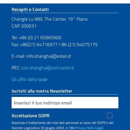
Sezione footer
Recapiti e Contatti
Changle Lu 989, The Center, 19° Piano.
CAP 200031
Tel: +86 (0) 21 65965900
Fax: +86(21) 64716977 / 86 (21) 54075179
E-mail: info.shanghai@esteri.it
PEC:
con.shanghai@cert.esteri.it
Gli uffici della sede
Iscriviti alla nostra Newsletter
Inserisci la tua email
Accettazione GDPR
Autorizzo il trattamento dei miei dati personali ai sensi del GDPR e del
Decreto Legislativo 30 giugno 2003, n.196
Privacy
Note Legali