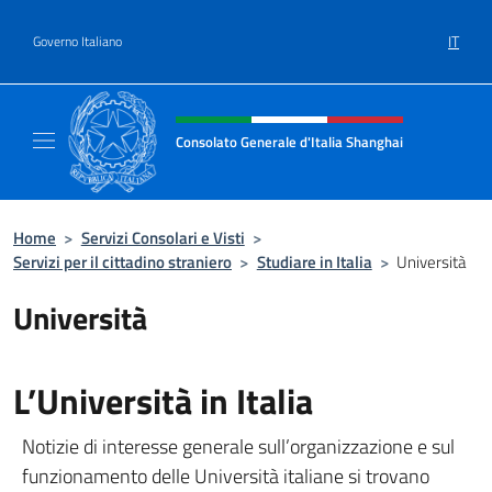
Salta al contenuto
IT
Governo Italiano
Intestazione sito, social e menù
Consolato Generale d'Italia Shanghai
Il sito ufficiale del Consolato Generale d'It
Home
>
Servizi Consolari e Visti
>
Servizi per il cittadino straniero
>
Studiare in Italia
>
Università
Università
L’Università in Italia
Notizie di interesse generale sull’organizzazione e sul
funzionamento delle Università italiane si trovano